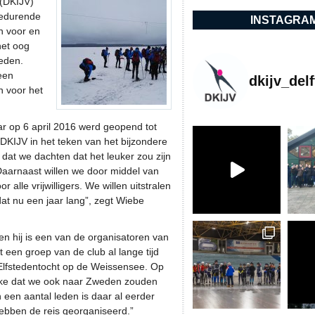
 (DKIJV)
 Gedurende
INSTAGRA
en voor en
het oog
weden.
een
dkijv_delf
n voor het
ar op 6 april 2016 werd geopend tot
ij DKIJV in het teken van het bijzondere
dat we dachten dat het leuker zou zijn
 Daarnaast willen we door middel van
or alle vrijwilligers. We willen uitstralen
dat nu een jaar lang”, zegt Wiebe
en hij is een van de organisatoren van
een groep van de club al lange tijd
 Elfstedentocht op de Weissensee. Op
ke dat we ook naar Zweden zouden
een aantal leden is daar al eerder
ebben de reis georganiseerd.”