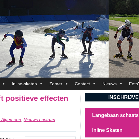
Inline-skaten
Zomer
Contact
Nieuws
Foto
 positieve effecten
INSCHRIJV
Langebaan schaat
s Algemeen
Nieuws Lustrum
,
Inline Skaten