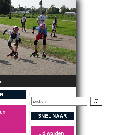
's
EN
Zoeken
sen
SNEL NAAR
Lid worden