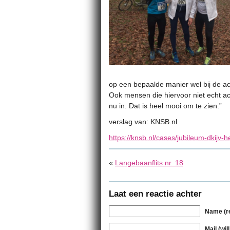
op een bepaalde manier wel bij de act
Ook mensen die hiervoor niet echt acti
nu in. Dat is heel mooi om te zien.”
verslag van: KNSB.nl
https://knsb.nl/cases/jubileum-dkijv-h
«
Langebaanflits nr. 18
Laat een reactie achter
Name (r
Mail (wil