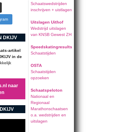
Schaatswedstrijden
inschrijven + uistlagen
agram
Uitslagen Uithof
Wedstrijd uitslagen
van KNSB Gewest ZH
 DKIJV
Speedskatingresults
ts-artikel
Schaatstijden
DKIJV in de
kelijk
OSTA
Schaatstijden
opzoeken
.nl naar
Schaatspeloton
en
Nationaal en
Regionaal
Marathonschaatsen
DKIJV
o.a. wedstrijden en
uitslagen