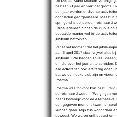
De Delftse Kunst IJsbaan Vereniging
bestaat 50 jaar en viert dat groots.
een jaar worden er diverse activiteit
door leden georganiseerd. Meest in 
springend is de jubileumreis naar Z
“Bijna iedereen binnen de club is op 
bepaalde manier wel bij de activiteite
jubileum betrokken.”
Vanaf het moment dat het jubileumja
aan 6 april 2017 staat vrijwel alles b
jubileum. “We hadden zoveel ideeën, 
om die over het jaar uit te spreiden.
alle activiteiten ook iets terug doen vo
dat we een leuke club zijn en vieren 
Postma.
Postma was tot voor kort bestuurslid 
de reis naar Zweden. “We gingen met 
naar Oostenrijk voor de Alternatieve
een gegeven moment kwam ter spra
kunnen gaan. Mijn zus woont daar en 
geweest. We waren enthousiast en h