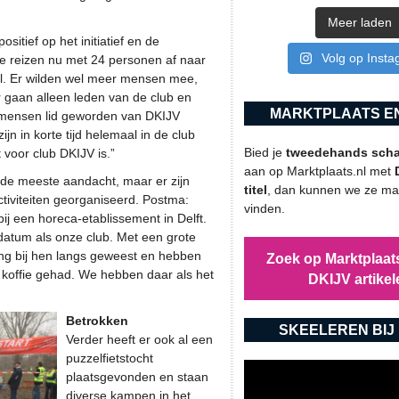
Meer laden
itief op het initiatief en de
Volg op Inst
 reizen nu met 24 personen af naar
. Er wilden wel meer mensen mee,
r gaan alleen leden van de club en
MARKTPLAATS EN
 mensen lid geworden van DKIJV
jn in korte tijd helemaal in de club
Bied je
tweedehands schaa
voor club DKIJV is.”
aan op Marktplaats.nl met
 de meeste aandacht, maar er zijn
titel
, dan kunnen we ze mak
activiteiten georganiseerd. Postma:
vinden.
ij een horeca-etablissement in Delft.
sdatum als onze club. Met een grote
iging bij hen langs geweest en hebben
Zoek op Marktplaats
 koffie gehad. We hebben daar als het
DKIJV artikel
Betrokken
SKEELEREN BIJ 
Verder heeft er ook al een
puzzelfietstocht
plaatsgevonden en staan
diverse kampen in het