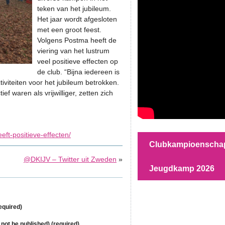
teken van het jubileum.
Het jaar wordt afgesloten
met een groot feest.
Volgens Postma heeft de
viering van het lustrum
veel positieve effecten op
de club. “Bijna iedereen is
iviteiten voor het jubileum betrokken.
ef waren als vrijwilliger, zetten zich
eeft-positieve-effecten/
Clubkampioenscha
@DKIJV – Twitter uit Zweden
»
Jeugdkamp 2026
equired)
l not be published) (required)