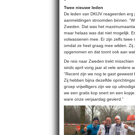
Twee nieuwe leden
De leden van DKIJV reageerden erg pos
aanmeldingen stroomden binnen. “We
Zweden. Dat was het maximumaantal
maar helaas was dat niet mogelijk. E
volwassenen mee. Er zijn zelfs twee
omdat ze heel graag mee wilden. Zij zi
opgenomen en dat toont ook aan wat 
De reis naar Zweden trekt misschien
sinds april vorig jaar al vele andere 
“Recent zijn we nog te gast geweest b
Zij hebben bijna dezelfde oprichting
groep vrijwilligers zijn we op uitnod
we een gratis kop snert en een kopje
ware onze verjaardag gevierd.”