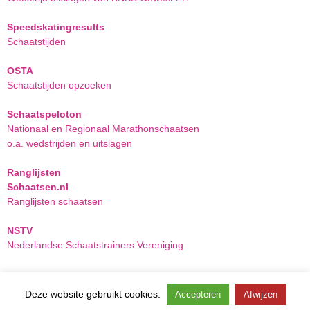
Speedskatingresults
Schaatstijden
OSTA
Schaatstijden opzoeken
Schaatspeloton
Nationaal en Regionaal Marathonschaatsen
o.a. wedstrijden en uitslagen
Ranglijsten
Schaatsen.nl
Ranglijsten schaatsen
NSTV
Nederlandse Schaatstrainers Vereniging
Deze website gebruikt cookies.
DKIJV – Delftse Kunstijsbaan Vereniging
Accepteren
Afwijzen
Copyright ©
- Schaatsen en
Inline-skaten