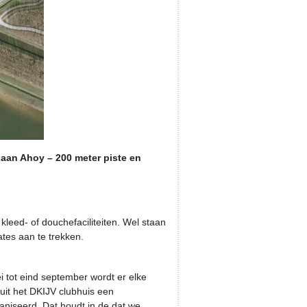
baan Ahoy – 200 meter piste en
 kleed- of douchefaciliteiten. Wel staan
ates aan te trekken.
tot eind september wordt er elke
it het DKIJV clubhuis een
ganiseerd. Dat houdt in de dat we