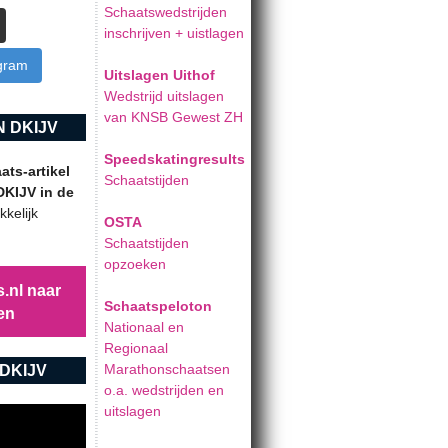
Schaatswedstrijden
inschrijven + uistlagen
agram
Uitslagen Uithof
Wedstrijd uitslagen
van KNSB Gewest ZH
 DKIJV
Speedskatingresults
ts-artikel
Schaatstijden
DKIJV in de
kelijk
OSTA
Schaatstijden
opzoeken
.nl naar
Schaatspeloton
en
Nationaal en
Regionaal
Marathonschaatsen
DKIJV
o.a. wedstrijden en
uitslagen