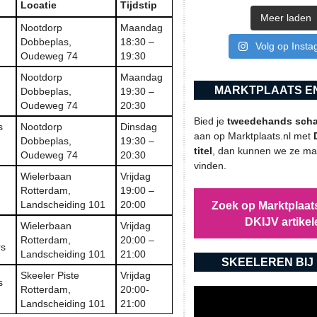
Locatie
Tijdstip
Meer laden
Nootdorp
Maandag
Dobbeplas,
18:30 –
Volg op Inst
Oudeweg 74
19:30
Nootdorp
Maandag
MARKTPLAATS EN
Dobbeplas,
19:30 –
Oudeweg 74
20:30
Bied je
tweedehands schaa
s
Nootdorp
Dinsdag
aan op Marktplaats.nl met
Dobbeplas,
19:30 –
titel
, dan kunnen we ze mak
Oudeweg 74
20:30
vinden.
Wielerbaan
Vrijdag
Rotterdam,
19:00 –
Landscheiding 101
20:00
Zoek op Marktplaats
DKIJV artikel
Wielerbaan
Vrijdag
Rotterdam,
20:00 –
rs
Landscheiding 101
21:00
SKEELEREN BIJ 
Skeeler Piste
Vrijdag
s
Rotterdam,
20:00-
Landscheiding 101
21:00