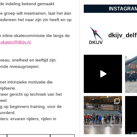
 de indeling bekend gemaakt.
INSTAGRA
e groep wilt meetrainen, laat het dan
iedereen het naar zijn zin heeft en op
dkijv_delf
de inline-skatecommissie die langs de
e-skaten@dkijv.nl
.
eau, snelheid en leeftijd zijn.
ende niveaugroepen:
met intrinsieke motivatie die
jdserie.
meer gericht op techniek van het
ueel.
 op beginners training, voor de
vorderd.
rs: ervaren rijders, rijden in