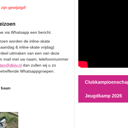
zijn gewijzigd!
eizoen
n we via Whatsapp een bericht.
izoen worden de inline-skate
andag & inline-skate vrijdag)
rdeel uitmaken van een van deze
n mail met uw naam, telefoonnummer
aten@dkijv.nl
dan zullen wij u zo
betreffende Whatsappgroepen.
Clubkampioenscha
r baan
Jeugdkamp 2026