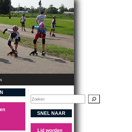
's
EN
Zoeken
sen
SNEL NAAR
Lid worden