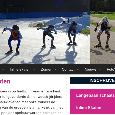
Inline-skaten
Zomer
Contact
Nieuws
Foto
aten
INSCHRIJV
pen in op leeftijd, niveau en snelheid.
Langebaan schaat
 tot gevorderde & niet-wedstrijdrijders
n nauw overleg met onze trainers de
ng van de groepen is afhankelijk van het
Inline Skaten
al per jaar opnieuw worden bekeken en