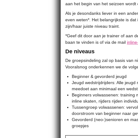
aan het begin van het seizoen wordt
Als je desondanks liever in een ander
even weten*. Het belangrijkste is dat 
zijn/haar juiste niveau traint.
*Geef dit door aan je trainer of aan 
baan te vinden is of via de mail
inlin
De niveaus
De groepsindeling zal op basis van niv
Vooralsnog onderkennen we de volg
Beginner & gevorderd jeugd
Jeugd wedstrijdrijders: Alle jeugd 
meedoet aan minimaal een wedstri
Beginners volwassenen: training 
inline skaten, rijders rijden individ
Tussengroep volwassenen: vervolg
doorstroom van beginner naar ge
Gevorderd (neo-)senioren en maste
groepjes