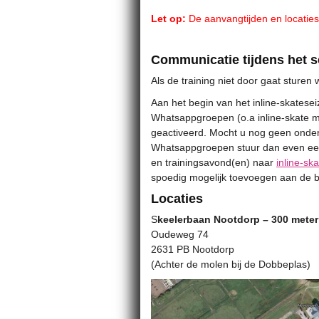
Let op:
De aanvangtijden en locaties 
Communicatie tijdens het s
Als de training niet door gaat sture
Aan het begin van het inline-skatese
Whatsappgroepen (o.a inline-skate ma
geactiveerd. Mocht u nog geen onde
Whatsappgroepen stuur dan even ee
en trainingsavond(en) naar
inline-sk
spoedig mogelijk toevoegen aan de 
Locaties
S
keelerbaan Nootdorp – 300 mete
Oudeweg 74
2631 PB Nootdorp
(Achter de molen bij de Dobbeplas)