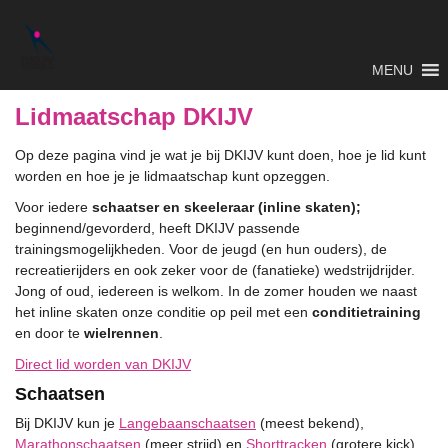
MENU
Lidmaatschap DKIJV
Op deze pagina vind je wat je bij DKIJV kunt doen, hoe je lid kunt
worden en hoe je je lidmaatschap kunt opzeggen.
Voor iedere
schaatser en skeeleraar (inline skaten);
beginnend/gevorderd, heeft DKIJV passende
trainingsmogelijkheden. Voor de jeugd (en hun ouders), de
recreatierijders en ook zeker voor de (fanatieke) wedstrijdrijder.
Jong of oud, iedereen is welkom. In de zomer houden we naast
het inline skaten onze conditie op peil met een
conditietraining
en door te
wielrennen
.
Direct lid worden van DKIJV
Schaatsen
Bij DKIJV kun je
Langebaanschaatsen
(meest bekend),
Marathonschaatsen
(meer strijd) en
Shorttracken
(grotere kick).