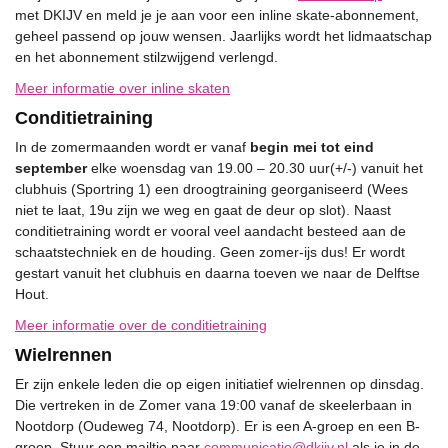
met DKIJV en meld je je aan voor een inline skate-abonnement,
geheel passend op jouw wensen. Jaarlijks wordt het lidmaatschap
en het abonnement stilzwijgend verlengd.
Meer informatie over inline skaten
Conditietraining
In de zomermaanden wordt er vanaf
begin mei tot eind
september
elke woensdag van 19.00 – 20.30 uur(+/-) vanuit het
clubhuis (Sportring 1) een droogtraining georganiseerd (Wees
niet te laat, 19u zijn we weg en gaat de deur op slot). Naast
conditietraining wordt er vooral veel aandacht besteed aan de
schaatstechniek en de houding. Geen zomer-ijs dus! Er wordt
gestart vanuit het clubhuis en daarna toeven we naar de Delftse
Hout.
Meer informatie over de conditietraining
Wielrennen
Er zijn enkele leden die op eigen initiatief wielrennen op dinsdag.
Die vertreken in de Zomer vana 19:00 vanaf de skeelerbaan in
Nootdorp (Oudeweg 74, Nootdorp). Er is een A-groep en een B-
groep. Stuur een mailtje naar
communicatie@dkijv.nl
als je in de