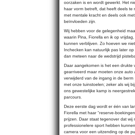
oorzaken is en wordt gewerkt. Het ni
haar vorm betreft, dat heeft deels t
met mentale kracht en deels ook me
beïnvloeden zijn.
Wij hebben voor de gelegenheid ma
waarin Pina, Fiorella en ik op vrijda
kunnen verblijven. Zo hoeven we niet 
Inchecken kan natuurlijk pas later op
dan meteen naar de wedstrijd pisteba
Daar aangekomen is het een drukte van
gearriveerd maar moeten onze auto a
verwijderd van de ingang in de berm 
met onze tuinstoelen; zeker als wij 
ons gewestelijke kamp is neergestrek
parcours.
Deze eerste dag wordt er één van la
Fiorella met haar “reserve-boekingen
prijzen. Daar staat tegenover dat wij 
professionelere sport hebben kunnen
camera voor een uitzending op de pub