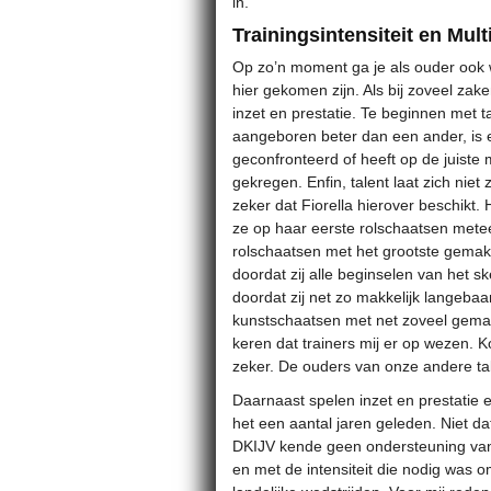
in.
Trainingsintensiteit en Multi
Op zo’n moment ga je als ouder ook
hier gekomen zijn. Als bij zoveel zake
inzet en prestatie. Te beginnen met 
aangeboren beter dan een ander, is e
geconfronteerd of heeft op de juiste 
gekregen. Enfin, talent laat zich niet
zeker dat Fiorella hierover beschikt.
ze op haar eerste rolschaatsen mete
rolschaatsen met het grootste gemak v
doordat zij alle beginselen van het sk
doordat zij net zo makkelijk langebaa
kunstschaatsen met net zoveel gema
keren dat trainers mij er op wezen. Ko
zeker. De ouders van onze andere tal
Daarnaast spelen inzet en prestatie ee
het een aantal jaren geleden. Niet dat
DKIJV kende geen ondersteuning van 
en met de intensiteit die nodig was