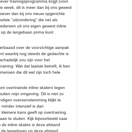
iever trainingsprogramma krijgt (voor
de week, dit is meer dan bij ons gewest
nsiever dan bij ons nieuw opgerichte
lste “uitzondering” die net als
 iedereen uit ons eigen gewest inline
k op de langebaan prima kunt
 verbaasd over de voorzichtige aanpak
nt waarbij nog steeds de gedachte is
schadelijk zou zijn voor het
raining. Wat dat laatste betreft, ik ben
ensen die dit wel zijn toch hele
en overtrainde inline skaters tegen
iten mijn omgeving. Dit is niet zo
ndigen overeenstemming blijkt te
n minder intensief is dan
leinere kans geeft op overtraining.
 aan te sluiten. Kijk bijvoorbeeld naar
de inline skates is deze afstand
 op de langebaan op deze afstand