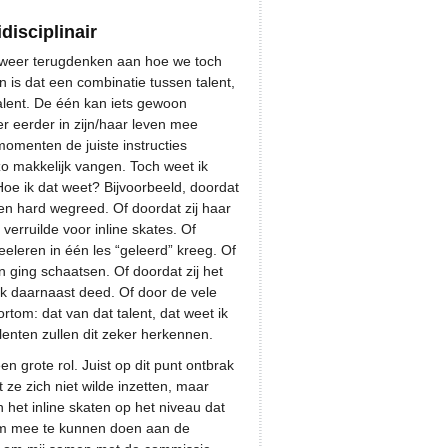
disciplinair
 weer terugdenken aan hoe we toch
n is dat een combinatie tussen talent,
talent. De één kan iets gewoon
r eerder in zijn/haar leven mee
momenten de juiste instructies
 zo makkelijk vangen. Toch weet ik
 Hoe ik dat weet? Bijvoorbeeld, doordat
en hard wegreed. Of doordat zij haar
erruilde voor inline skates. Of
eeleren in één les “geleerd” kreeg. Of
n ging schaatsen. Of doordat zij het
k daarnaast deed. Of door de vele
rtom: dat van dat talent, dat weet ik
enten zullen dit zeker herkennen.
n grote rol. Juist op dit punt ontbrak
 ze zich niet wilde inzetten, maar
het inline skaten op het niveau dat
 om mee te kunnen doen aan de