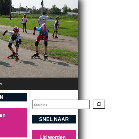
's
EN
Zoeken
sen
SNEL NAAR
Lid worden