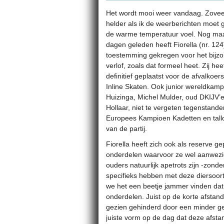
Het wordt mooi weer vandaag. Zoveel
helder als ik de weerberichten moet 
de warme temperatuur voel. Nog ma
dagen geleden heeft Fiorella (nr. 124
toestemming gekregen voor het bijz
verlof, zoals dat formeel heet. Zij hee
definitief geplaatst voor de afvalkoer
Inline Skaten.
Ook junior wereldkamp
Huizinga, Michel Mulder, oud DKIJV’e
Hollaar, niet te vergeten tegenstand
Europees Kampioen Kadetten en tallo
van de partij.
Fiorella heeft zich ook als reserve g
onderdelen waarvoor ze wel aanwezig 
ouders natuurlijk apetrots zijn -zonder
specifieks hebben met deze diersoort
we het een beetje jammer vinden dat 
onderdelen. Juist op de korte afstand
gezien gehinderd door een minder ge
juiste vorm op de dag dat deze afst