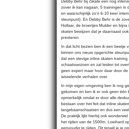
Debby Behr bij iSkate een nog intens
zover ik kan nagaan, 5 trainingen in 
en waarschijnlijk zo’n 6-10 keer inte
steunpunt). En Debby Behr is de zovee
Hollaar, de broertjes Mulder en bijna
skaten bewijzen dat je daarnaast oo
presteren.
In dat licht bezien ben ik een beetje
binnen ons nieuw opgerichte steunpu
dat een stevige inline skaten training 
schaatsseizoen en zal leiden tot overt
geen expert maar hoor daar door de m
wisselende verhalen over.
In mijn eigen omgeving ben ik nog ge
gekomen en ken ik er ook geen één bu
opmerkelijk omdat er door alle desku
bestaan over het feit dat inline skate
langebaanschaatsen en dus een veel k
De praktijk lijkt hierbij ook wonderwel
het rijden van de 1500m. Loeihard op 
eenvoudig te rijden. Dit terwijl je je