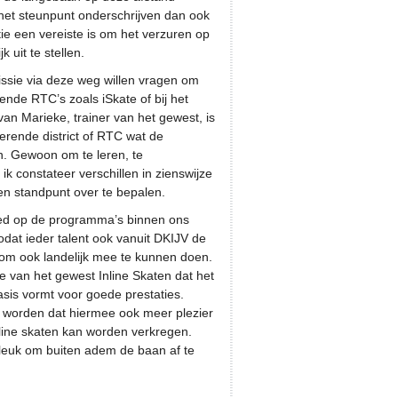
n het steunpunt onderschrijven dan ook
e een vereiste is om het verzuren op
 uit te stellen.
ssie via deze weg willen vragen om
ende RTC’s zoals iSkate of bij het
van Marieke, trainer van het gewest, is
erende district of RTC wat de
en. Gewoon om te leren, te
k constateer verschillen in zienswijze
en standpunt over te bepalen.
oed op de programma’s binnen ons
dat ieder talent ook vanuit DKIJV de
eft om ook landelijk mee te kunnen doen.
jze van het gewest Inline Skaten dat het
sis vormt voor goede prestaties.
n worden dat hiermee ook meer plezier
line skaten kan worden verkregen.
 leuk om buiten adem de baan af te