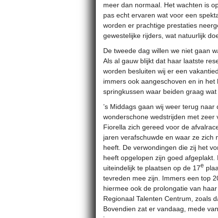
meer dan normaal. Het wachten is o
pas echt ervaren wat voor een spektak
worden er prachtige prestaties nee
gewestelijke rijders, wat natuurlijk d
De tweede dag willen we niet gaan wac
Als al gauw blijkt dat haar laatste re
worden besluiten wij er een vakantie
immers ook aangeschoven en in het 
springkussen waar beiden graag wat ov
’s Middags gaan wij weer terug naar 
wonderschone wedstrijden met zeer ve
Fiorella zich gereed voor de afvalra
jaren verafschuwde en waar ze zich n
heeft. De verwondingen die zij het v
heeft opgelopen zijn goed afgeplakt. N
e
uiteindelijk te plaatsen op de 17
plaa
tevreden mee zijn. Immers een top 2
hiermee ook de prolongatie van haa
Regionaal Talenten Centrum, zoals da
Bovendien zat er vandaag, mede va