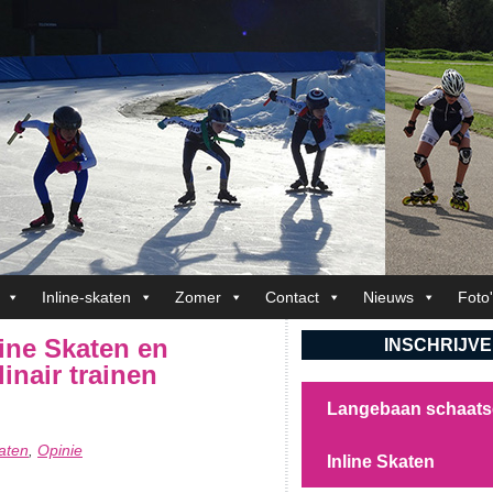
Inline-skaten
Zomer
Contact
Nieuws
Foto
line Skaten en
INSCHRIJV
linair trainen
Langebaan schaat
aten
Opinie
,
Inline Skaten