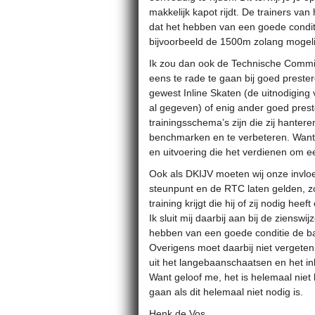
makkelijk kapot rijdt. De trainers va
dat het hebben van een goede conditi
bijvoorbeeld de 1500m zolang mogelijk
Ik zou dan ook de Technische Commi
eens te rade te gaan bij goed prester
gewest Inline Skaten (de uitnodiging 
al gegeven) of enig ander goed prest
trainingsschema’s zijn die zij hanter
benchmarken en te verbeteren. Want i
en uitvoering die het verdienen om e
Ook als DKIJV moeten wij onze invl
steunpunt en de RTC laten gelden, zo
training krijgt die hij of zij nodig he
Ik sluit mij daarbij aan bij de zienswi
hebben van een goede conditie de ba
Overigens moet daarbij niet vergete
uit het langebaanschaatsen en het in
Want geloof me, het is helemaal niet
gaan als dit helemaal niet nodig is.
Henk de Vos