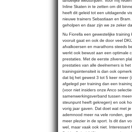
landelijke wedstrijden. Voor mij re
Inline Skaten in te zetten om dit binn
heeft dit geleid tot een uitdagende v
nieuwe trainers Sebastiaan en Bram.
geholpen en daar zijn we ze zeker d
Nu Fiorella een gewestelijke training k
vooruit gaat en ook de door veel DK
afvalkoersen en marathons steeds be
werkt ook bewust aan een optimale co
prestaties. Met de eerste zilveren pl
prestaties van alle deelnemers is het 
trainingsintensiteit is dan ook opmerk
dat bij het gewest 3 tot 5 keer meer 
afgelegd per training dan een trainin
(voor niet insiders onze Anco selecti
samenwerkingsverband tussen meerd
steunpunt heeft gekregen) en ook ho
vorig jaar gaven. Dat doet wat met j
ademnood meer na vele ronden, geen 
meer plezier in de sport. Is dit dan 
wel, maar vaak ook niet. Interessant 