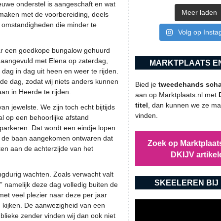
euwe onderstel is aangeschaft en wat
Meer laden
e maken met de voorbereiding, deels
t omstandigheden die minder te
Volg op Inst
ar een goedkope bungalow gehuurd
g, aangevuld met Elena op zaterdag,
MARKTPLAATS EN
dag in dag uit heen en weer te rijden.
 de dag, zodat wij niets anders kunnen
Bied je
tweedehands schaa
an in Heerde te rijden.
aan op Marktplaats.nl met
titel
, dan kunnen we ze mak
 jewelste. We zijn toch echt bijtijds
vinden.
l op een behoorlijke afstand
parkeren. Dat wordt een eindje lopen
bij de baan aangekomen ontwaren dat
Zoek op Marktplaats
en aan de achterzijde van het
DKIJV artikel
ngdurig wachten. Zoals verwacht valt
SKEELEREN BIJ 
” namelijk deze dag volledig buiten de
met veel plezier naar deze per jaar
 kijken. De aanwezigheid van een
lieke zender vinden wij dan ook niet