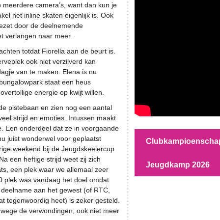
p meerdere camera’s, want dan kun je
el het inline skaten eigenlijk is. Ook
rgezet door de deelnemende
oet verlangen naar meer.
hten totdat Fiorella aan de beurt is.
serveplek ook niet verzilverd kan
dagje van te maken. Elena is nu
bungalowpark staat een heus
ertollige energie op kwijt willen.
de pistebaan en zien nog een aantal
el strijd en emoties. Intussen maakt
ce. Een onderdeel dat ze in voorgaande
u juist wonderwel voor geplaatst
Clubkampioenscha
orige weekend bij de Jeugdskeelercup
a een heftige strijd weet zij zich
Jeugdkamp 2026
ts, een plek waar we allemaal zeer
0 plek was vandaag het doel omdat
r deelname aan het gewest (of RTC,
t tegenwoordig heet) is zeker gesteld.
nwege de verwondingen, ook niet meer