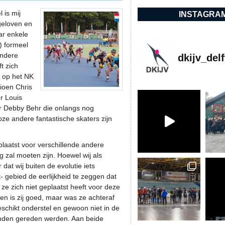
 is mij
INSTAGRA
geloven en
ar enkele
) formeel
ondere
dkijv_delf
ft zich
s op het NK
ioen Chris
r Louis
er Debby Behr die onlangs nog
ze andere fantastische skaters zijn
eplaatst voor verschillende andere
zal moeten zijn. Hoewel wij als
 dat wij buiten de evolutie iets
- gebied de eerlijkheid te zeggen dat
ze zich niet geplaatst heeft voor deze
en is zij goed, maar was ze achteraf
schikt onderstel en gewoon niet in de
anden gereden werden. Aan beide