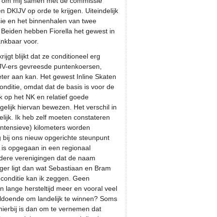
den om mij samen met de commissie
en DKIJV op orde te krijgen. Uiteindelijk
isie en het binnenhalen van twee
 Beiden hebben Fiorella het gewest in
ankbaar voor.
rijgt blijkt dat ze conditioneel erg
IJV-ers gevreesde puntenkoersen,
ter aan kan. Het gewest Inline Skaten
nditie, omdat dat de basis is voor de
ak op het NK en relatief goede
gelijk hiervan bewezen. Het verschil in
elijk. Ik heb zelf moeten constateren
(intensieve) kilometers worden
g bij ons nieuw opgerichte steunpunt
e is opgegaan in een regionaal
ere verenigingen dat de naam
ger ligt dan wat Sebastiaan en Bram
e conditie kan ik zeggen. Geen
lange hersteltijd meer en vooral veel
voldoende om landelijk te winnen? Soms
hierbij is dan om te vernemen dat