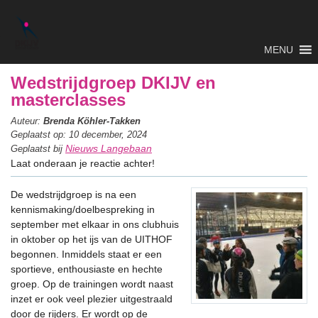
MENU
Wedstrijdgroep DKIJV en
masterclasses
Auteur:
Brenda Köhler-Takken
Geplaatst op: 10 december, 2024
Nieuws Langebaan
Geplaatst bij
Laat onderaan je reactie achter!
De wedstrijdgroep is na een
kennismaking/doelbespreking in
september met elkaar in ons clubhuis
in oktober op het ijs van de UITHOF
begonnen. Inmiddels staat er een
sportieve, enthousiaste en hechte
groep. Op de trainingen wordt naast
inzet er ook veel plezier uitgestraald
door de rijders. Er wordt op de