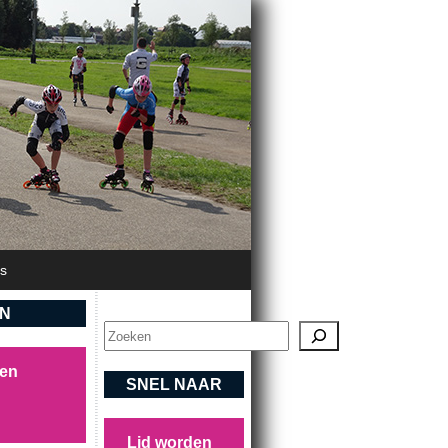
's
EN
Zoeken
sen
SNEL NAAR
Lid worden