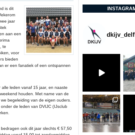
INSTAGRA
d is dit
 Wekerom
wee jaar
Stek
dkijv_delf
gen aan een
prima
, te
iken, voor
rs bieden
n er een fanatiek of een ontspannen
 alle leden vanaf 15 jaar, en naaste
ef weekend houden. Met name van de
we begeleiding van de eigen ouders.
d onder de leden van DVIJC (IJsclub
rken.
bedragen ook dit jaar slechts € 57,50
iddag vanaf 15.00 tot zondagmiddag