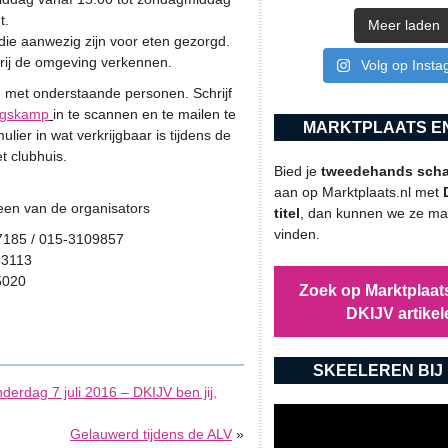
t.
Meer laden
die aanwezig zijn voor eten gezorgd.
erij de omgeving verkennen.
Volg op Inst
en met onderstaande personen. Schrijf
ingskamp
in te scannen en te mailen te
MARKTPLAATS EN
ulier in wat verkrijgbaar is tijdens de
t clubhuis.
Bied je
tweedehands schaa
aan op Marktplaats.nl met
een van de organisators
titel
, dan kunnen we ze mak
vinden.
 / 015-3109857
113
5020
Zoek op Marktplaats
DKIJV artikel
SKEELEREN BIJ 
rdag 7 juli 2016 – DKIJV ben jij,
Gelauwerd tijdens de ALV
»