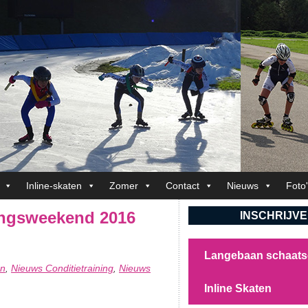
Inline-skaten
Zomer
Contact
Nieuws
Foto
ningsweekend 2016
INSCHRIJV
Langebaan schaat
en
Nieuws Conditietraining
Nieuws
,
,
Inline Skaten