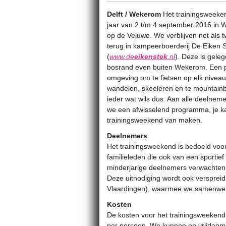
Delft / Wekerom
Het trainingsweeken
jaar van 2 t/m 4 september 2016 in
op de Veluwe. We verblijven net als t
terug in kampeerboerderij De Eiken 
(
www.de
eikenstek
.nl
). Deze is gele
bosrand even buiten Wekerom. Een 
omgeving om te fietsen op elk niveau
wandelen, skeeleren en te mountainb
ieder wat wils dus.
Aan alle deelneme
we een afwisselend programma, je ka
trainingsweekend van maken.
Deelnemers
Het trainingsweekend is bedoeld voor
familieleden die ook van een sporti
minderjarige deelnemers verwachten 
Deze uitnodiging wordt ook versprei
Vlaardingen), waarmee we samenwe
Kosten
De kosten voor het trainingsweekend 
per persoon. We kunnen op vrijdagm