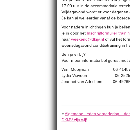
17.00 uur in de accommodatie terech
Vrijdagavond wordt er voor degenen 
Je kan al wel eerder vanaf de boerd
Voor nadere inlichtingen kun je bell
je in door het
Inschrijfformulier train
naar
weekend@dkijv.nl
of vul het form
woensdagavond conditietraining in he
Ben je er bij?
Voor meer informatie bel gerust met 
Wim Mooijman 06-41487185
Lydia Vieveen 06-25253
Jeannet van Adrichem 06-4926
«
Algemene Leden vergadering – donde
DKIJV zijn wij!