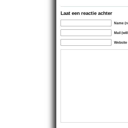
Laat een reactie achter
Name (r
Mail (wil
Website