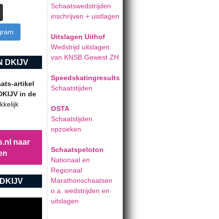
Schaatswedstrijden
inschrijven + uistlagen
agram
Uitslagen Uithof
Wedstrijd uitslagen
van KNSB Gewest ZH
 DKIJV
Speedskatingresults
ts-artikel
Schaatstijden
DKIJV in de
kelijk
OSTA
Schaatstijden
opzoeken
.nl naar
Schaatspeloton
en
Nationaal en
Regionaal
Marathonschaatsen
DKIJV
o.a. wedstrijden en
uitslagen