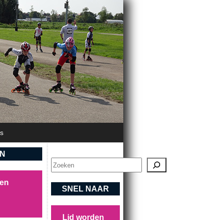
's
EN
Zoeken
sen
SNEL NAAR
Lid worden