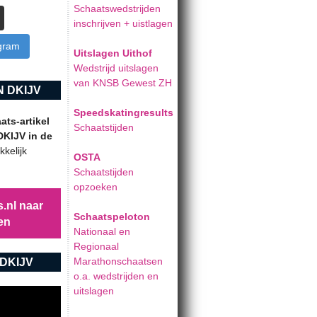
Schaatswedstrijden
inschrijven + uistlagen
agram
Uitslagen Uithof
Wedstrijd uitslagen
van KNSB Gewest ZH
 DKIJV
Speedskatingresults
ts-artikel
Schaatstijden
DKIJV in de
kelijk
OSTA
Schaatstijden
opzoeken
.nl naar
Schaatspeloton
en
Nationaal en
Regionaal
Marathonschaatsen
DKIJV
o.a. wedstrijden en
uitslagen