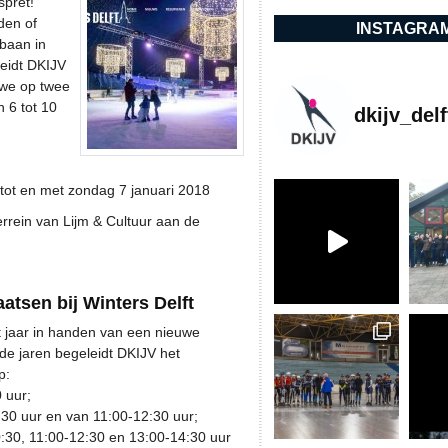
spret!
den of
INSTAGRA
sbaan in
leidt DKIJV
 we op twee
 6 tot 10
dkijv_delf
tot en met zondag 7 januari 2018
rrein van Lijm & Cultuur aan de
atsen bij Winters Delft
it jaar in handen van een nieuwe
de jaren begeleidt DKIJV het
p:
 uur;
0 uur en van 11:00-12:30 uur;
30, 11:00-12:30 en 13:00-14:30 uur