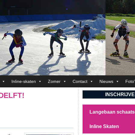
Inline-skaten
Zomer
Contact
Nieuws
Foto
 DELFT!
INSCHRIJV
Langebaan schaat
Inline Skaten