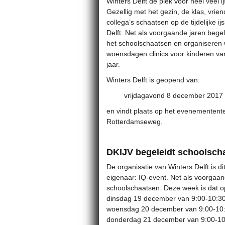
Winters Delft dé plek voor heel veel ij
Gezellig met het gezin, de klas, vrien
collega’s schaatsen op de tijdelijke ij
Delft. Net als voorgaande jaren bege
het schoolschaatsen en organiseren
woensdagen clinics voor kinderen van
jaar.
Winters Delft is geopend van:
vrijdagavond 8 december 2017 
en vindt plaats op het evenementente
Rotterdamseweg.
DKIJV begeleidt schoolscha
De organisatie van Winters Delft is d
eigenaar: IQ-event. Net als voorgaan
schoolschaatsen. Deze week is dat o
dinsdag 19 december van 9:00-10:30
woensdag 20 december van 9:00-10:3
donderdag 21 december van 9:00-10: