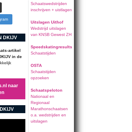
Schaatswedstrijden
inschrijven + uistlagen
agram
Uitslagen Uithof
Wedstrijd uitslagen
van KNSB Gewest ZH
 DKIJV
Speedskatingresults
ts-artikel
Schaatstijden
DKIJV in de
kelijk
OSTA
Schaatstijden
opzoeken
.nl naar
Schaatspeloton
en
Nationaal en
Regionaal
Marathonschaatsen
DKIJV
o.a. wedstrijden en
uitslagen