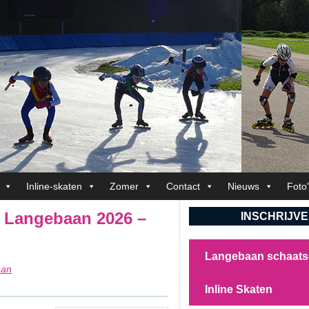
Inline-skaten
Zomer
Contact
Nieuws
Foto
 Langebaan 2026 –
INSCHRIJV
Langebaan schaat
aan
Inline Skaten