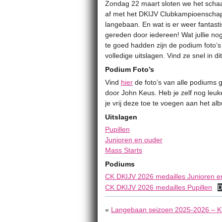
Zondag 22 maart sloten we het scha
af met het DKIJV Clubkampioenscha
langebaan. En wat is er weer fantast
gereden door iedereen! Wat jullie no
te goed hadden zijn de podium foto’s
volledige uitslagen. Vind ze snel in dit
Podium Foto’s
Vind
hier
de foto’s van alle podiums
door John Keus. Heb je zelf nog leuk
je vrij deze toe te voegen aan het al
Uitslagen
Pupillen
Junioren en ouder
Mass Starts
Podiums
CK DKIJV 2026 medailles Junioren e
CK DKIJV 2026 medailles Pupillen
D
«
Langebaan seizoen 2025-2026 – KM