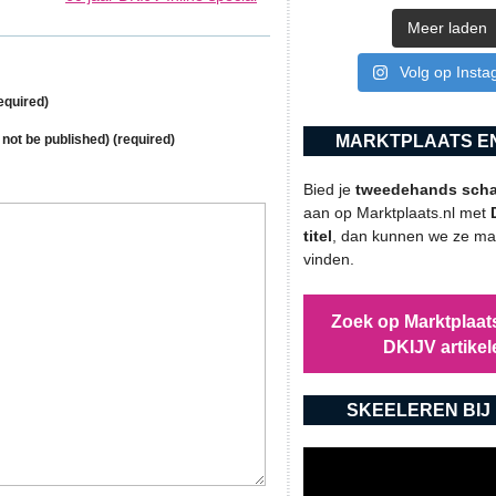
Meer laden
Volg op Inst
equired)
l not be published) (required)
MARKTPLAATS EN
Bied je
tweedehands schaa
aan op Marktplaats.nl met
titel
, dan kunnen we ze mak
vinden.
Zoek op Marktplaats
DKIJV artikel
SKEELEREN BIJ 