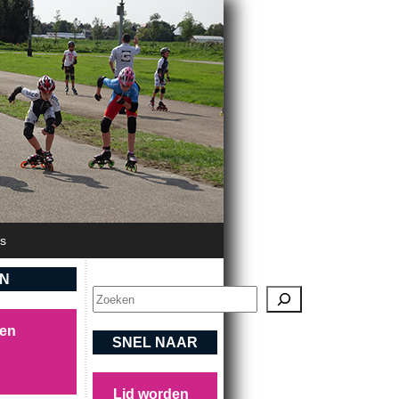
's
EN
Zoeken
sen
SNEL NAAR
Lid worden