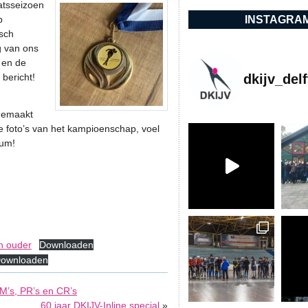
atsseizoen
INSTAGRA
p
isch
g van ons
 en de
dkijv_delf
 bericht!
 gemaakt
e foto’s van het kampioenschap, voel
bum!
n ouder
Downloaden
ownloaden
’s, PR’s en CR’s
60 jaar DKIJV-Inline special
»