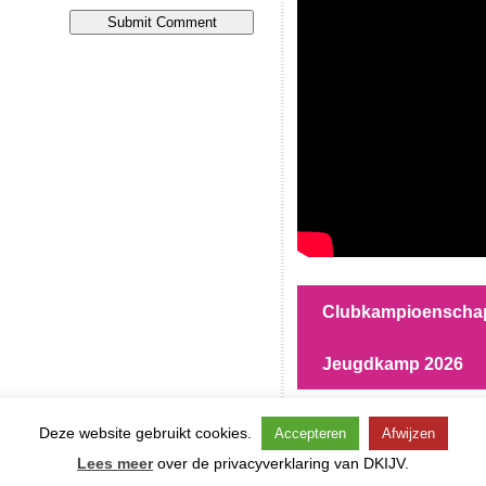
Clubkampioenscha
Jeugdkamp 2026
Deze website gebruikt cookies.
Accepteren
Afwijzen
DKIJV – Delftse Kunstijsbaan Vereniging
ight ©
- Schaatsen en Inline-
Lees meer
over de privacyverklaring van DKIJV.