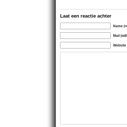
Laat een reactie achter
Name (r
Mail (wil
Website