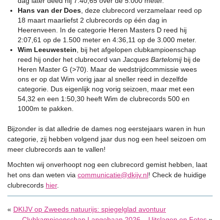
dag later deed hij 7:40,65 over de 5.000 meter.
Hans van der Does
, deze clubrecord verzamelaar reed op
18 maart maarliefst 2 clubrecords op één dag in
Heerenveen. In de categorie Heren Masters D reed hij
2:07,61 op de 1.500 meter en 4:36,11 op de 3.000 meter.
Wim Leeuwestein
, bij het afgelopen clubkampioenschap
reed hij onder het clubrecord van
Jacques Bartelomij
bij de
Heren Master G (>70). Maar de wedstrijdcommissie wees
ons er op dat Wim vorig jaar al sneller reed in dezelfde
categorie. Dus eigenlijk nog vorig seizoen, maar met een
54,32 en een 1:50,30 heeft Wim de clubrecords 500 en
1000m te pakken.
Bijzonder is dat alledrie de dames nog eerstejaars waren in hun
categorie, zij hebben volgend jaar dus nog een heel seizoen om
meer clubrecords aan te vallen!
Mochten wij onverhoopt nog een clubrecord gemist hebben, laat
het ons dan weten via
communicatie@dkijv.nl
! Check de huidige
clubrecords
hier
.
«
DKIJV op Zweeds natuurijs: spiegelglad avontuur
Clubkampioenschap Langebaan 2026 – Uitslagen en Fotos
»