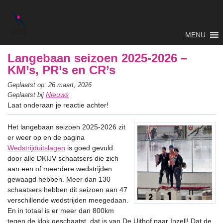
MENU
Langebaan seizoen 2025-2026 –
KM’s, PR’s en CR’s
Geplaatst op: 26 maart, 2026
Nieuws
Geplaatst bij
Laat onderaan je reactie achter!
Het langebaan seizoen 2025-2026 zit
er weer op en de pagina
Wedstrijduitslagen
is goed gevuld
door alle DKIJV schaatsers die zich
aan een of meerdere wedstrijden
gewaagd hebben. Meer dan 130
schaatsers hebben dit seizoen aan 47
verschillende wedstrijden meegedaan.
En in totaal is er meer dan 800km
tegen de klok geschaatst, dat is van De Uithof naar Inzell! Dat de