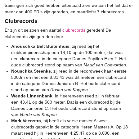
trainingen zich goed hebben uitbetaald zien we aan het feit dat er
meer dan 400 PR’s zijn gereden, en maarliefst 7 clubrecords.
Clubrecords
Er zijn dit seizoen een aantal
clubrecords
gereden! De
clubrecords zijn gereden door:
Anouschka Belt Buitenhuis
, zij reed bij het
clubkampioenschap een 14,10 op de 100 meter, dat was
een clubrecord in de categorie Dames Pupillen E en F. Het
oude clubrecord stond op naam van
Maud van Coevorden.
Nouschka Steenks
, zij reed in de recordweek haar eerste
5000m en met een 8:31,43 was dit meteen een clubrecord
in de categorie Dames Junioren B. Het oude clubrecord
stond op naam van
Rosan van Koppen
.
Wende Linnenbank
, in Heerenveen reed zij in februari
een 43,41 op de 500 meter. Dat is een clubrecord bij de
Dames Junioren C. Het oude clubrecord stond op naam
van
Veerle van Koppen
.
Mark Veenstra
, hij heeft als verse master A twee
clubrecords gepakt in de categorie Heren Masters A. Op 18
maart reed hij in Heerenveen 4:25,47 op de 3.000, een