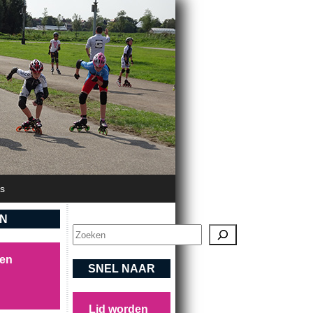
's
EN
Zoeken
sen
SNEL NAAR
Lid worden