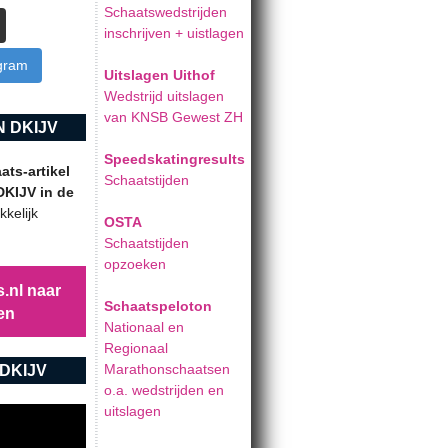
Schaatswedstrijden
inschrijven + uistlagen
agram
Uitslagen Uithof
Wedstrijd uitslagen
van KNSB Gewest ZH
 DKIJV
Speedskatingresults
ts-artikel
Schaatstijden
DKIJV in de
kelijk
OSTA
Schaatstijden
opzoeken
.nl naar
Schaatspeloton
en
Nationaal en
Regionaal
Marathonschaatsen
DKIJV
o.a. wedstrijden en
uitslagen