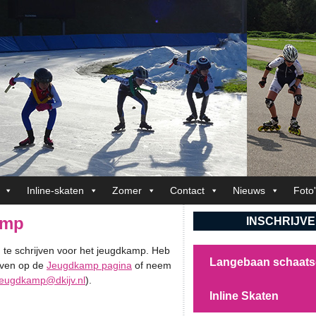
Inline-skaten
Zomer
Contact
Nieuws
Foto
amp
INSCHRIJV
in te schrijven voor het jeugdkamp. Heb
Langebaan schaat
even op de
Jeugdkamp pagina
of neem
jeugdkamp@dkijv.nl
).
Inline Skaten