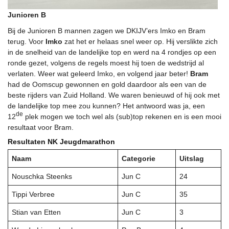
Junioren B
Bij de Junioren B mannen zagen we DKIJV’ers Imko en Bram
terug. Voor
Imko
zat het er helaas snel weer op. Hij verslikte zich
in de snelheid van de landelijke top en werd na 4 rondjes op een
ronde gezet, volgens de regels moest hij toen de wedstrijd al
verlaten. Weer wat geleerd Imko, en volgend jaar beter!
Bram
had de Oomscup gewonnen en gold daardoor als een van de
beste rijders van Zuid Holland. We waren benieuwd of hij ook met
de landelijke top mee zou kunnen? Het antwoord was ja, een
de
12
plek mogen we toch wel als (sub)top rekenen en is een mooi
resultaat voor Bram.
Resultaten NK Jeugdmarathon
Naam
Categorie
Uitslag
Nouschka Steenks
Jun C
24
Tippi Verbree
Jun C
35
Stian van Etten
Jun C
3