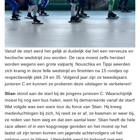
Vanaf de start werd het gelijk al duidelijk dat het een nerveuze en
hectische wedstrijd zou worden. De race moest zelfs herstart
worden wegens een grote valpartij. Nouschka en Tippi weerden
zich kranig in deze felle wedstrijd en finishten na 15 rondjes op
respectievelijk plek 24 en 35. Volgend jaar zijn ze tweedejaars
junioren C en kunnen ze proberen deze uitslagen te verbeteren!
Stian
stond aan de start bij de jongens junioren C. Waarschijnlijk
moest hij nog een bus halen, want hij demarreerde vanaf de start!
Wat volgde was een ware tour du force van Stian. Hij kreeg
medevluchtingen bij zich, hij reed ze er af, ze kwamen er weer bij,
ze reden van hem weg en dat een aantal keer. Stian heeft de hele
race alleen of in een kopgroepje gereden en het moest op het
laatst uit zijn tenen komen om jagende achtervolgers uit het
peloton voor te blijven. Uiteindelijk werd hij beloond met een