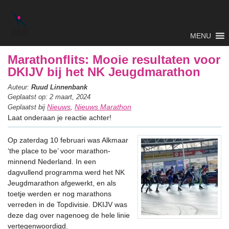
MENU
Marathonflits: Mooie resultaten voor
DKIJV bij het NK Jeugdmarathon
Auteur:
Ruud Linnenbank
Geplaatst op: 2 maart, 2024
Nieuws
Nieuws Marathon
Geplaatst bij
,
Laat onderaan je reactie achter!
Op zaterdag 10 februari was Alkmaar
‘the place to be’ voor marathon-
minnend Nederland. In een
dagvullend programma werd het NK
Jeugdmarathon afgewerkt, en als
toetje werden er nog marathons
verreden in de Topdivisie. DKIJV was
deze dag over nagenoeg de hele linie
vertegenwoordigd.