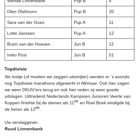
Wende Linnenbank
Pup B
4
Olen Olsthoorn
Pup B
20
Sara van der Goes
Pup A
11
Lotte Janssen
Pup A
12
Bram van der Hoeven
Jun B
12
Imko Post
Jun B
51
Topdivisie
Als toetje (of moeten we zeggen uitsmijter) werden er ’s avonds
nog Topdivisie marathons afgewerkt in Alkmaar. Ook hier zagen
we weer DKIJV’ers terug en ook hier reden zij weer goede
uitslagen. Uittredend Nederlands Kampioen Junioren Veerle van
de
Koppen finishte bij de dames als 11
en Roel Boek eindigde bij
de
de heren als 12
.
Uw verslaggever,
Ruud Linnenbank