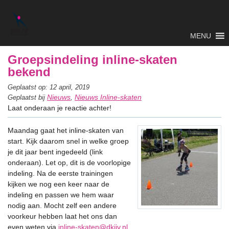
MENU
Groepsindeling inline-skaten
bekend
Geplaatst op: 12 april, 2019
Nieuws
Nieuws Inline-skaten
Geplaatst bij
,
Laat onderaan je reactie achter!
Maandag gaat het inline-skaten van
start. Kijk daarom snel in welke groep
je dit jaar bent ingedeeld (link
onderaan). Let op, dit is de voorlopige
indeling. Na de eerste trainingen
kijken we nog een keer naar de
indeling en passen we hem waar
nodig aan. Mocht zelf een andere
voorkeur hebben laat het ons dan
even weten via
inline-skaten@dkijv.nl
.