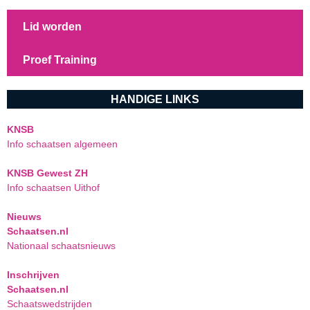
Lid worden
Proef Training
HANDIGE LINKS
KNSB
Info schaatsen algemeen
KNSB Gewest ZH
Info schaatsen Uithof
Nieuws
Schaatsen.nl
Nationaal schaatsnieuws
Inschrijven
Schaatsen.nl
Schaatswedstrijden